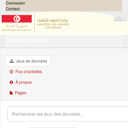
Connexion
Contact
Groupes
Livre
Jeux de données
Organisations
Groupes
Jeux de données
Demandes
0
Flux d'activités
À propos
À propos
Pages