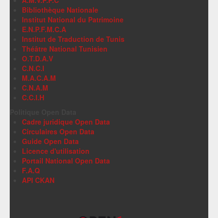
A.M.V.P.P.C
Bibliothèque Nationale
Institut National du Patrimoine
E.N.P.F.M.C.A
Institut de Traduction de Tunis
Théâtre National Tunisien
O.T.D.A.V
C.N.C.I
M.A.C.A.M
C.N.A.M
C.C.I.H
Politique Open Data
Cadre juridique Open Data
Circulaires Open Data
Guide Open Data
Licence d'utilisation
Portail National Open Data
F.A.Q
API CKAN