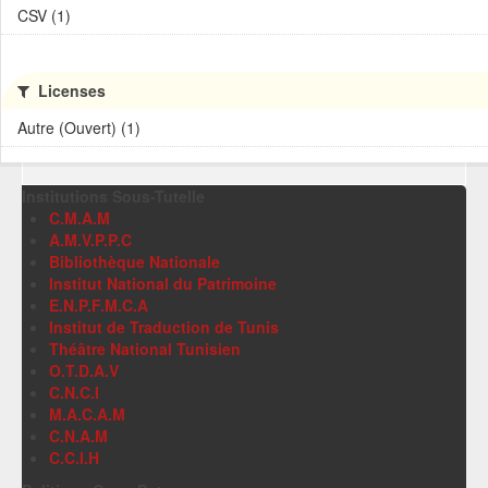
CSV (1)
Licenses
Autre (Ouvert) (1)
Institutions Sous-Tutelle
C.M.A.M
A.M.V.P.P.C
Bibliothèque Nationale
Institut National du Patrimoine
E.N.P.F.M.C.A
Institut de Traduction de Tunis
Théâtre National Tunisien
O.T.D.A.V
C.N.C.I
M.A.C.A.M
C.N.A.M
C.C.I.H