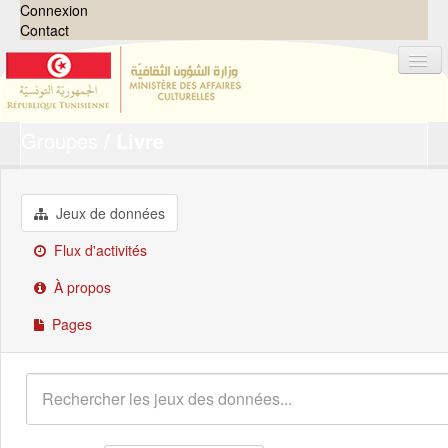
Connexion
Contact
Groupes
Livre
Jeux de données
Organisations
Groupes
Jeux de données
Demandes
0
Flux d'activités
À propos
À propos
Pages