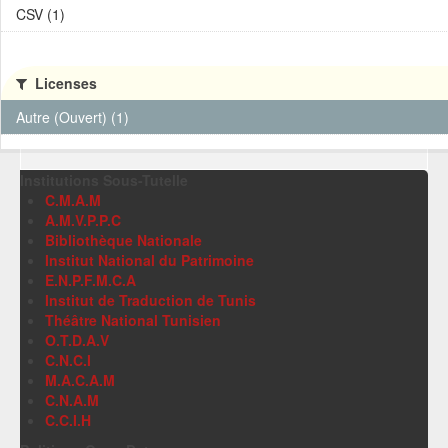
CSV (1)
Licenses
Autre (Ouvert) (1)
Institutions Sous-Tutelle
C.M.A.M
A.M.V.P.P.C
Bibliothèque Nationale
Institut National du Patrimoine
E.N.P.F.M.C.A
Institut de Traduction de Tunis
Théâtre National Tunisien
O.T.D.A.V
C.N.C.I
M.A.C.A.M
C.N.A.M
C.C.I.H