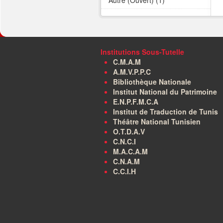
Autre (Ouvert) (1)
Institutions Sous-Tutelle
C.M.A.M
A.M.V.P.P.C
Bibliothèque Nationale
Institut National du Patrimoine
E.N.P.F.M.C.A
Institut de Traduction de Tunis
Théâtre National Tunisien
O.T.D.A.V
C.N.C.I
M.A.C.A.M
C.N.A.M
C.C.I.H