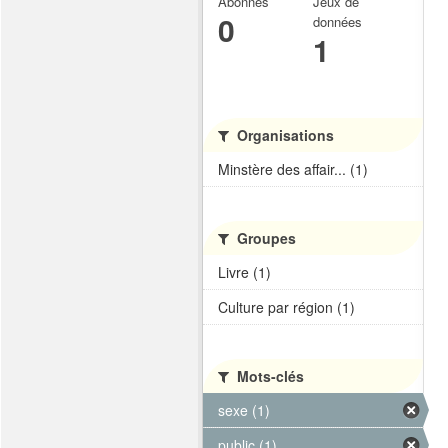
Abonnés
Jeux de
0
données
1
Organisations
Minstère des affair... (1)
Groupes
Livre (1)
Culture par région (1)
Mots-clés
sexe (1)
public (1)