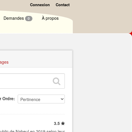
Connexion
Contact
Demandes
À propos
0
ages
r Ordre
3.5
ublic de Nabeul en 2019 selon leur