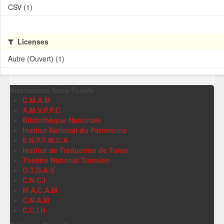
CSV (1)
Licenses
Autre (Ouvert) (1)
Institutions Sous-Tutelle
C.M.A.M
A.M.V.P.P.C
Bibliothèque Nationale
Institut National du Patrimoine
E.N.P.F.M.C.A
Institut de Traduction de Tunis
Théâtre National Tunisien
O.T.D.A.V
C.N.C.I
M.A.C.A.M
C.N.A.M
C.C.I.H