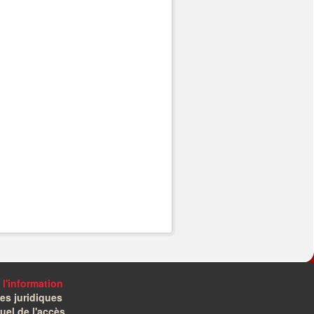
 l'information
es juridiques
el de l'accès