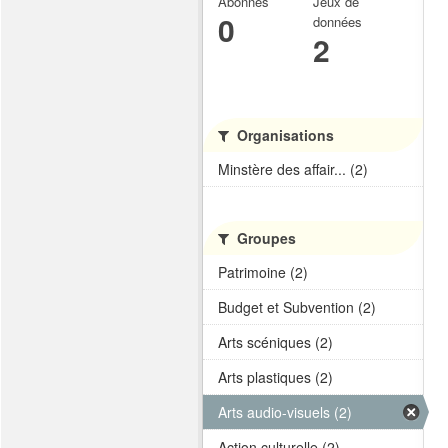
Abonnés
Jeux de
0
données
2
Organisations
Minstère des affair... (2)
Groupes
Patrimoine (2)
Budget et Subvention (2)
Arts scéniques (2)
Arts plastiques (2)
Arts audio-visuels (2)
Action culturelle (2)