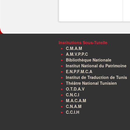
Institutions Sous-Tutelle
C.M.A.M
A.M.V.P.P.C
Bibliothèque Nationale
Institut National du Patrimoine
E.N.P.F.M.C.A
Institut de Traduction de Tunis
Théâtre National Tunisien
O.T.D.A.V
C.N.C.I
M.A.C.A.M
C.N.A.M
C.C.I.H