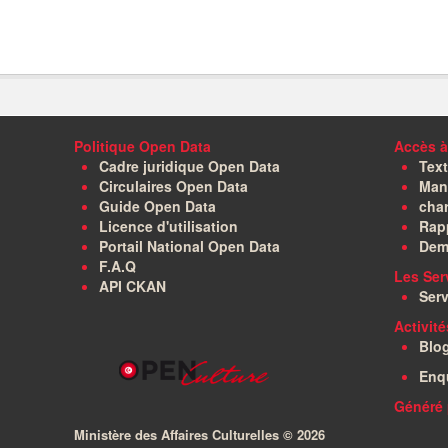
Politique Open Data
Accès à
Cadre juridique Open Data
Text
Circulaires Open Data
Manu
Guide Open Data
char
Licence d'utilisation
Rapp
Portail National Open Data
Dem
F.A.Q
Les Ser
API CKAN
Serv
Activit
Blo
Enq
Généré 
Ministère des Affaires Culturelles ©
2026