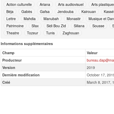
Action culturelle
Ariana
Arts audiovisuel
Arts plastique
Béja
Gabès
Gafsa
Jendouba
Kairouan
Kassé
Lettre
Mahdia
Manubah
Monastir
Musique et Da
Patrimoine
Sfax
Sidi Bou Zid
Siliana
Sousse
Theatre
Tozeur
Tunis
Zaghouan
Informations supplémentaires
Champ
Valeur
Producteur
bureau.dap@mac
Version
2019
Dernière modification
October 17, 201
Créé
March 8, 2017, 