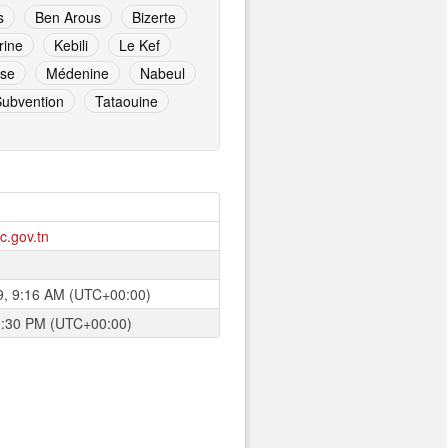
s
Ben Arous
Bizerte
rine
Kebili
Le Kef
nse
Médenine
Nabeul
Subvention
Tataouine
.gov.tn
9, 9:16 AM (UTC+00:00)
1:30 PM (UTC+00:00)