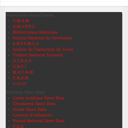
Institutions Sous-Tutelle
C.M.A.M
A.M.V.P.P.C
Bibliothèque Nationale
Institut National du Patrimoine
E.N.P.F.M.C.A
Institut de Traduction de Tunis
Théâtre National Tunisien
O.T.D.A.V
C.N.C.I
M.A.C.A.M
C.N.A.M
C.C.I.H
Politique Open Data
Cadre juridique Open Data
Circulaires Open Data
Guide Open Data
Licence d'utilisation
Portail National Open Data
F.A.Q