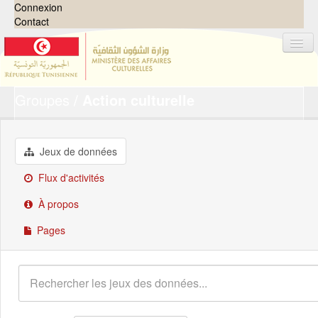
Connexion
Contact
Groupes
Action culturelle
Jeux de données
Organisations
Groupes
Jeux de données
Demandes
0
Flux d'activités
À propos
À propos
Pages