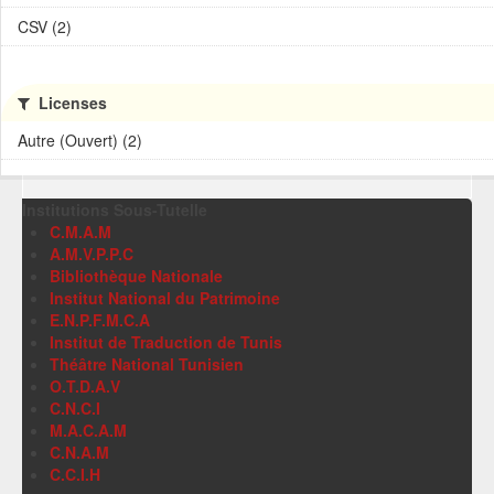
CSV (2)
Licenses
Autre (Ouvert) (2)
Institutions Sous-Tutelle
C.M.A.M
A.M.V.P.P.C
Bibliothèque Nationale
Institut National du Patrimoine
E.N.P.F.M.C.A
Institut de Traduction de Tunis
Théâtre National Tunisien
O.T.D.A.V
C.N.C.I
M.A.C.A.M
C.N.A.M
C.C.I.H