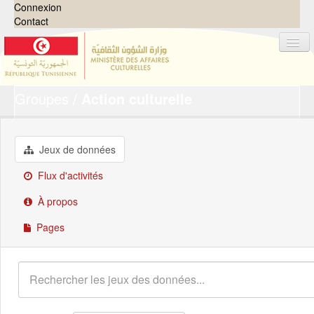
Connexion
Contact
Groupes
Action culturelle
Jeux de données
Organisations
Groupes
Jeux de données
Demandes
0
Flux d'activités
À propos
À propos
Pages