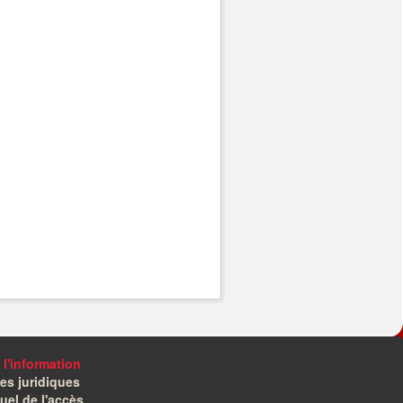
 l'information
es juridiques
el de l'accès