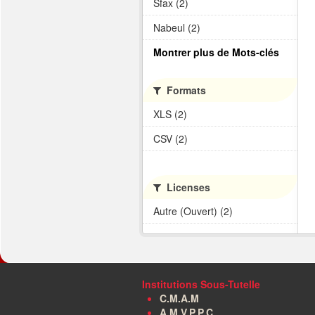
Sfax (2)
Nabeul (2)
Montrer plus de Mots-clés
Formats
XLS (2)
CSV (2)
Licenses
Autre (Ouvert) (2)
Institutions Sous-Tutelle
C.M.A.M
A.M.V.P.P.C