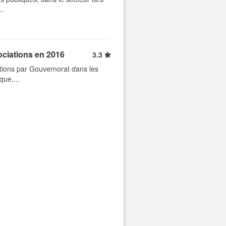
..
ociations en 2016
3.3
tions par Gouvernorat dans les
que,...