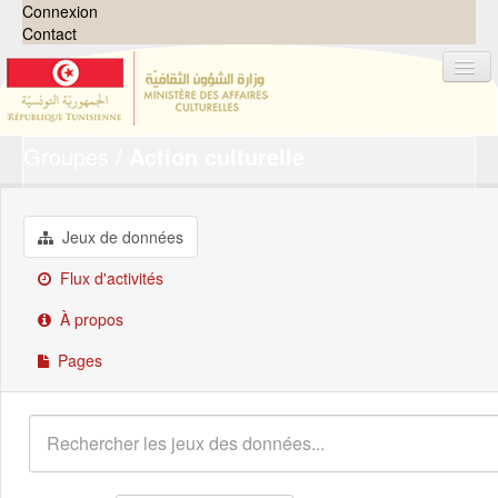
Connexion
Contact
Groupes
Action culturelle
Jeux de données
Organisations
Groupes
Jeux de données
Demandes
0
Flux d'activités
À propos
À propos
Pages