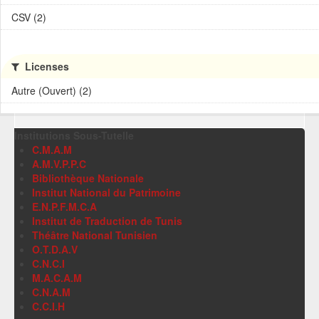
CSV (2)
Licenses
Autre (Ouvert) (2)
Institutions Sous-Tutelle
C.M.A.M
A.M.V.P.P.C
Bibliothèque Nationale
Institut National du Patrimoine
E.N.P.F.M.C.A
Institut de Traduction de Tunis
Théâtre National Tunisien
O.T.D.A.V
C.N.C.I
M.A.C.A.M
C.N.A.M
C.C.I.H