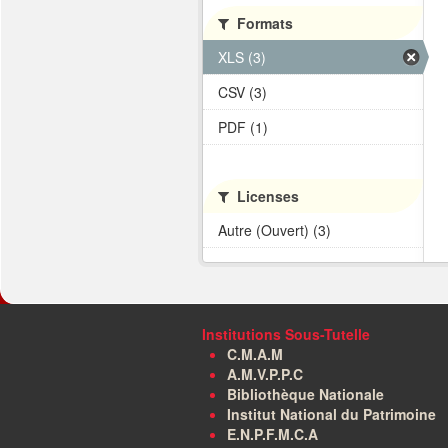
Formats
XLS (3)
CSV (3)
PDF (1)
Licenses
Autre (Ouvert) (3)
Institutions Sous-Tutelle
C.M.A.M
A.M.V.P.P.C
Bibliothèque Nationale
Institut National du Patrimoine
E.N.P.F.M.C.A