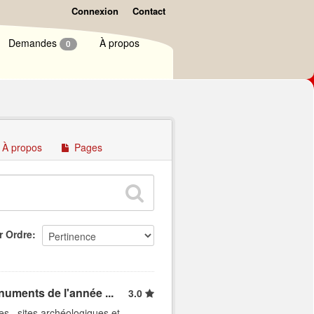
Connexion
Contact
Demandes
À propos
0
À propos
Pages
r Ordre
numents de l'année ...
3.0
es , sites archéologiques et