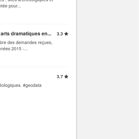
tée pour...
arts dramatiques en...
3.3
ombre des demandes reçues,
nnées 2015 -...
3.7
éologiques. #geodata