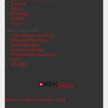
O.T.D.A.V
C.N.C.I
M.A.C.A.M
C.N.A.M
C.C.I.H
Politique Open Data
Cadre juridique Open Data
Circulaires Open Data
Guide Open Data
Licence d'utilisation
Portail National Open Data
F.A.Q
API CKAN
Ministère des Affaires Culturelles ©
2026