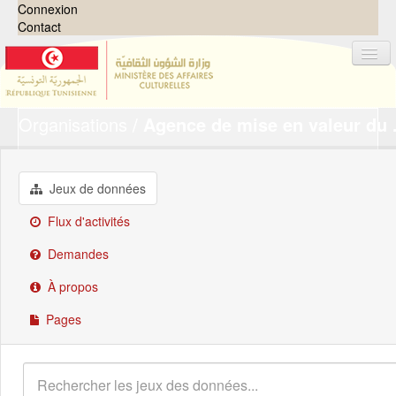
Connexion
Contact
Organisations
Agence de mise en valeur du .
Jeux de données
Organisations
Groupes
Jeux de données
Demandes
0
Flux d'activités
À propos
Demandes
À propos
Pages