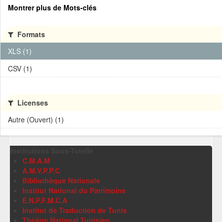
Montrer plus de Mots-clés
Formats
XLS (1)
CSV (1)
Licenses
Autre (Ouvert) (1)
Institutions Sous-Tutelle
C.M.A.M
A.M.V.P.P.C
Bibliothèque Nationale
Institut National du Patrimoine
E.N.P.F.M.C.A
Institut de Traduction de Tunis
Théâtre National Tunisien