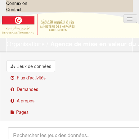
Connexion
Contact
Organisations
Agence de mise en valeur du .
Jeux de données
Organisations
Groupes
Jeux de données
Demandes
0
Flux d'activités
À propos
Demandes
À propos
Pages