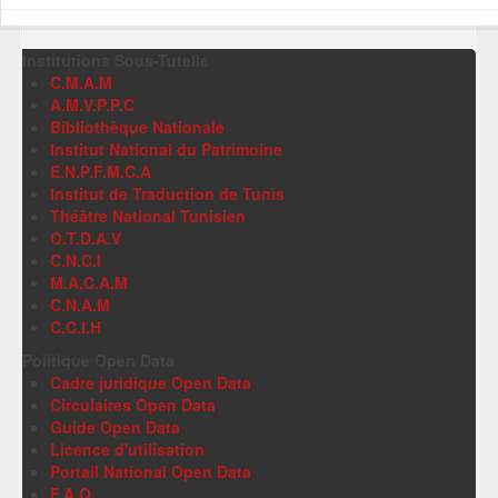
Institutions Sous-Tutelle
C.M.A.M
A.M.V.P.P.C
Bibliothèque Nationale
Institut National du Patrimoine
E.N.P.F.M.C.A
Institut de Traduction de Tunis
Théâtre National Tunisien
O.T.D.A.V
C.N.C.I
M.A.C.A.M
C.N.A.M
C.C.I.H
Politique Open Data
Cadre juridique Open Data
Circulaires Open Data
Guide Open Data
Licence d'utilisation
Portail National Open Data
F.A.Q