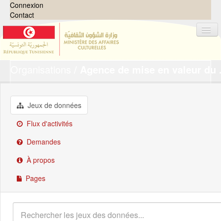
Connexion
Contact
Organisations
Agence de mise en valeur du .
Jeux de données
Organisations
Groupes
Jeux de données
Demandes
0
Flux d'activités
À propos
Demandes
À propos
Pages