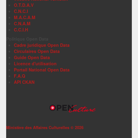
O.T.D.A.V
C.N.C.I
M.A.C.A.M
C.N.A.M
C.C.I.H
Politique Open Data
Cadre juridique Open Data
Circulaires Open Data
Guide Open Data
Licence d'utilisation
Portail National Open Data
F.A.Q
API CKAN
Ministère des Affaires Culturelles ©
2026