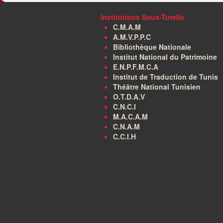
Institutions Sous-Tutelle
C.M.A.M
A.M.V.P.P.C
Bibliothèque Nationale
Institut National du Patrimoine
E.N.P.F.M.C.A
Institut de Traduction de Tunis
Théâtre National Tunisien
O.T.D.A.V
C.N.C.I
M.A.C.A.M
C.N.A.M
C.C.I.H