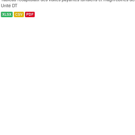
Unité DT
XLSX
CSV
PDF