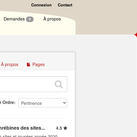
Connexion
Contact
Demandes
À propos
0
À propos
Pages
r Ordre
rébines des sites...
4.5
es sites et musées année 2020.