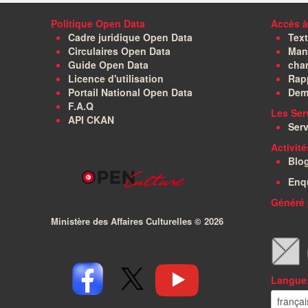
Politique Open Data
Accès à
Cadre juridique Open Data
Text
Circulaires Open Data
Manu
Guide Open Data
char
Licence d'utilisation
Rapp
Portail National Open Data
Dem
F.A.Q
Les Ser
API CKAN
Serv
Activit
Blo
Enq
Généré 
Ministère des Affaires Culturelles ©
2026
Langue