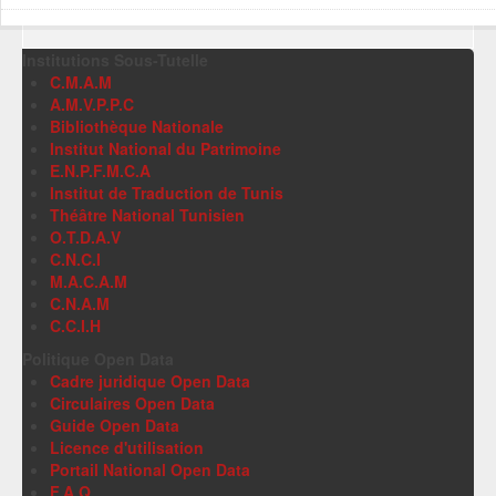
Institutions Sous-Tutelle
C.M.A.M
A.M.V.P.P.C
Bibliothèque Nationale
Institut National du Patrimoine
E.N.P.F.M.C.A
Institut de Traduction de Tunis
Théâtre National Tunisien
O.T.D.A.V
C.N.C.I
M.A.C.A.M
C.N.A.M
C.C.I.H
Politique Open Data
Cadre juridique Open Data
Circulaires Open Data
Guide Open Data
Licence d'utilisation
Portail National Open Data
F.A.Q