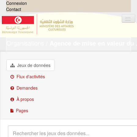
Connexion
Contact
Organisations
Agence de mise en valeur du .
Jeux de données
Organisations
Groupes
Jeux de données
Demandes
0
Flux d'activités
À propos
Demandes
À propos
Pages