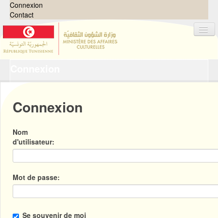
Connexion
Contact
Connexion
Jeux de données
Organisations
Groupes
Connexion
Demandes
0
Nom
À propos
d'utilisateur
Mot de passe
Se souvenir de moi