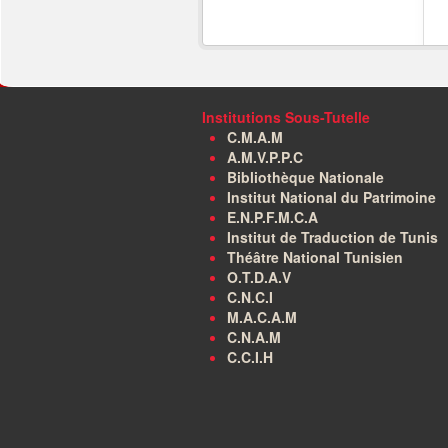
Institutions Sous-Tutelle
C.M.A.M
A.M.V.P.P.C
Bibliothèque Nationale
Institut National du Patrimoine
E.N.P.F.M.C.A
Institut de Traduction de Tunis
Théâtre National Tunisien
O.T.D.A.V
C.N.C.I
M.A.C.A.M
C.N.A.M
C.C.I.H