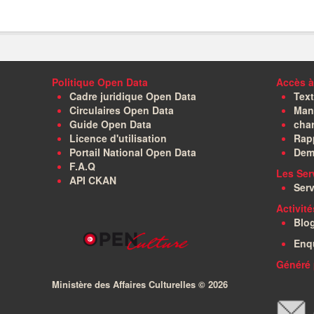
Politique Open Data
Accès à
Cadre juridique Open Data
Text
Circulaires Open Data
Manu
Guide Open Data
char
Licence d'utilisation
Rapp
Portail National Open Data
Dem
F.A.Q
Les Ser
API CKAN
Serv
Activit
Blo
Enq
Généré 
Ministère des Affaires Culturelles ©
2026