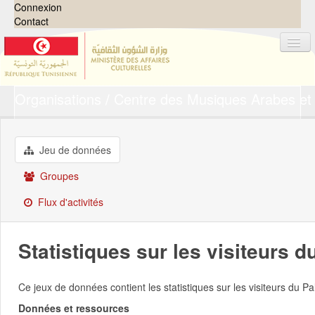
Connexion
Contact
Organisations
Centre des Musiques Arabes et 
Jeux de données
Organisations
Groupes
Jeu de données
Demandes
0
Groupes
À propos
Flux d'activités
Statistiques sur les visiteurs 
Ce jeux de données contient les statistiques sur les visiteurs du
Données et ressources