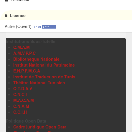
Licence
Autre (Ouvert)
Institutions Sous-Tutelle
C.M.A.M
A.M.V.P.P.C
Bibliothèque Nationale
Institut National du Patrimoine
E.N.P.F.M.C.A
Institut de Traduction de Tunis
Théâtre National Tunisien
O.T.D.A.V
C.N.C.I
M.A.C.A.M
C.N.A.M
C.C.I.H
Politique Open Data
Cadre juridique Open Data