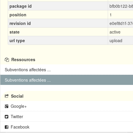
package id
bfb0b122-b
position
1
revision id
e0ef8d1f-3
state
active
url type
upload
Ressources
Subventions affectées ...
Subventions affectées ...
Social
Google+
Twitter
Facebook