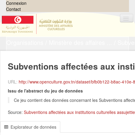
Connexion
Contact
Organisations
Minstère des affaires ...
Subven
Jeux de données
Organisations
Groupes
Subventions affectées aux instit
Demandes
0
URL:
http://www.openculture.gov.tn/dataset/bfb0b122-b8ac-410e-8203-0f7b6f475807/resource/7
À propos
Issu de l'abstract du jeu de données
Ce jeu contient des données concernant les Subventions affecté
Source:
Subventions affectées aux institutions culturelles assujett
Explorateur de données