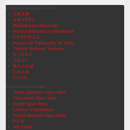
Institutions Sous-Tutelle
C.M.A.M
A.M.V.P.P.C
Bibliothèque Nationale
Institut National du Patrimoine
E.N.P.F.M.C.A
Institut de Traduction de Tunis
Théâtre National Tunisien
O.T.D.A.V
C.N.C.I
M.A.C.A.M
C.N.A.M
C.C.I.H
Politique Open Data
Cadre juridique Open Data
Circulaires Open Data
Guide Open Data
Licence d'utilisation
Portail National Open Data
F.A.Q
API CKAN