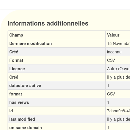
Informations additionnelles
Champ
Valeur
Dernière modification
15 Novembr
Créé
inconnu
Format
CSV
Licence
Autre (Ouver
Créé
Il y a plus d
datastore active
1
format
CSV
has views
1
id
7cbba9c8-40
last modified
Il y a plus d
on same domain
1