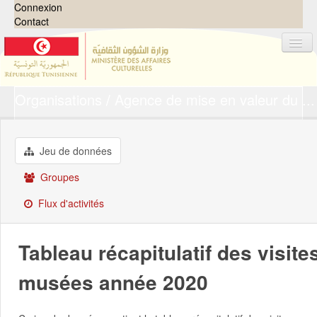
Connexion
Contact
Organisations
Agence de mise en valeur du ...
Jeux de données
Organisations
Groupes
Jeu de données
Demandes
0
Groupes
À propos
Flux d'activités
Tableau récapitulatif des visit
musées année 2020