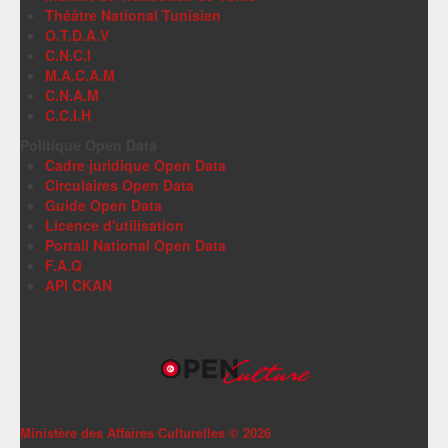
Théâtre National Tunisien
O.T.D.A.V
C.N.C.I
M.A.C.A.M
C.N.A.M
C.C.I.H
Politique Open Data
Cadre juridique Open Data
Circulaires Open Data
Guide Open Data
Licence d'utilisation
Portail National Open Data
F.A.Q
API CKAN
Ministère des Affaires Culturelles ©
2026