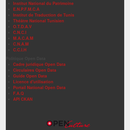
Institut National du Patrimoine
E.N.P.F.M.C.A
Institut de Traduction de Tunis
Théâtre National Tunisien
O.T.D.A.V
C.N.C.I
M.A.C.A.M
C.N.A.M
C.C.I.H
Politique Open Data
Cadre juridique Open Data
Circulaires Open Data
Guide Open Data
Licence d'utilisation
Portail National Open Data
F.A.Q
API CKAN