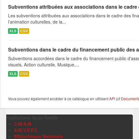
Subventions attribuées aux associations dans le cadre
Les subventions attribuées aux associations dans le cadre des fina
l’animation culturelles, de la...
XLS
CSV
Subventions dans le cadre du financement public des a
Subventions accordées dans le cadre du financement public d'asso
visuels, Action culturelle, Musique,...
XLS
CSV
Vous pouvez également accéder à ce catalogue en utilisant
API
(cf
Documentat
Institutions Sous-Tutelle
C.M.A.M
A.M.V.P.P.C
Bibliothèque Nationale