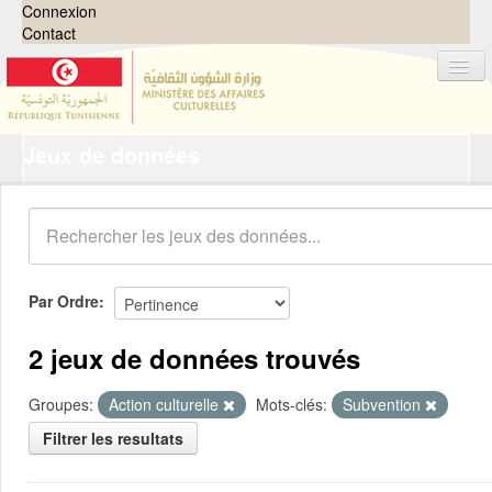
Connexion
Contact
Jeux de données
Jeux de données
Organisations
Groupes
Demandes
0
Par Ordre
À propos
2 jeux de données trouvés
Groupes:
Action culturelle
Mots-clés:
Subvention
Filtrer les resultats