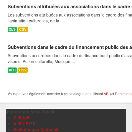
Subventions attribuées aux associations dans le cadre
Les subventions attribuées aux associations dans le cadre des fina
l’animation culturelles, de la...
XLS
CSV
Subventions dans le cadre du financement public des a
Subventions accordées dans le cadre du financement public d'asso
visuels, Action culturelle, Musique,...
XLS
CSV
Vous pouvez également accéder à ce catalogue en utilisant
API
(cf
Documentat
Institutions Sous-Tutelle
C.M.A.M
A.M.V.P.P.C
Bibliothèque Nationale