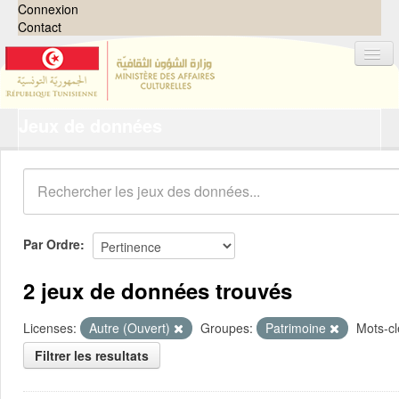
Connexion
Contact
Jeux de données
Jeux de données
Organisations
Groupes
Demandes
0
Par Ordre
À propos
2 jeux de données trouvés
Licenses:
Autre (Ouvert)
Groupes:
Patrimoine
Mots-cl
Filtrer les resultats