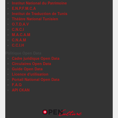
Institut National du Patrimoine
E.N.P.F.M.C.A
Institut de Traduction de Tunis
Théâtre National Tunisien
O.T.D.A.V
C.N.C.I
M.A.C.A.M
C.N.A.M
C.C.I.H
Politique Open Data
Cadre juridique Open Data
Circulaires Open Data
Guide Open Data
Licence d'utilisation
Portail National Open Data
F.A.Q
API CKAN