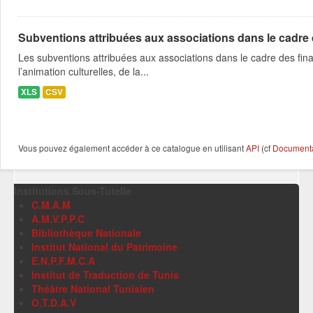
Subventions attribuées aux associations dans le cadre
Les subventions attribuées aux associations dans le cadre des fina
l’animation culturelles, de la...
XLS
CSV
Vous pouvez également accéder à ce catalogue en utilisant
API
(cf
Documentat
Institutions Sous-Tutelle
C.M.A.M
A.M.V.P.P.C
Bibliothèque Nationale
Institut National du Patrimoine
E.N.P.F.M.C.A
Institut de Traduction de Tunis
Théâtre National Tunisien
O.T.D.A.V