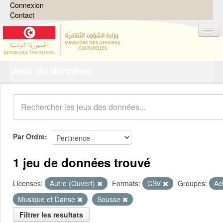
Connexion
Contact
Jeux de données
Jeux de données
Organisations
Groupes
Demandes
0
Par Ordre
À propos
1 jeu de données trouvé
Licenses:
Autre (Ouvert)
Formats:
CSV
Groupes:
Ac
Musique et Danse
Sousse
Filtrer les resultats