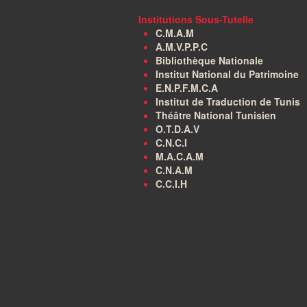
Institutions Sous-Tutelle
C.M.A.M
A.M.V.P.P.C
Bibliothèque Nationale
Institut National du Patrimoine
E.N.P.F.M.C.A
Institut de Traduction de Tunis
Théâtre National Tunisien
O.T.D.A.V
C.N.C.I
M.A.C.A.M
C.N.A.M
C.C.I.H