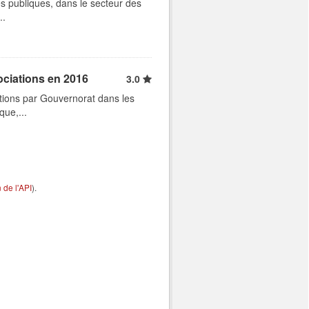
s publiques, dans le secteur des
..
ociations en 2016
3.0
tions par Gouvernorat dans les
que,...
de l'API
).