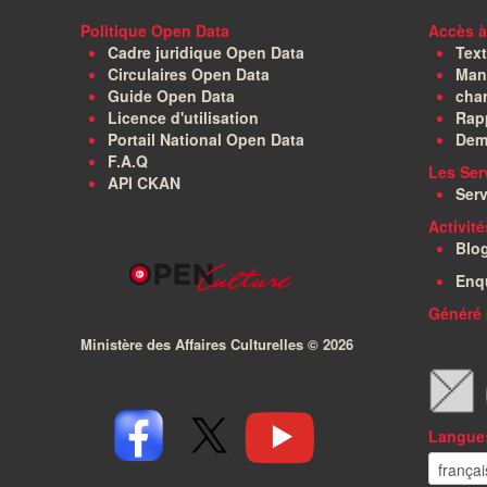
Politique Open Data
Accès à
Cadre juridique Open Data
Text
Circulaires Open Data
Manu
Guide Open Data
char
Licence d'utilisation
Rapp
Portail National Open Data
Dem
F.A.Q
Les Ser
API CKAN
Serv
Activit
Blo
Enq
Généré 
Ministère des Affaires Culturelles ©
2026
Langue