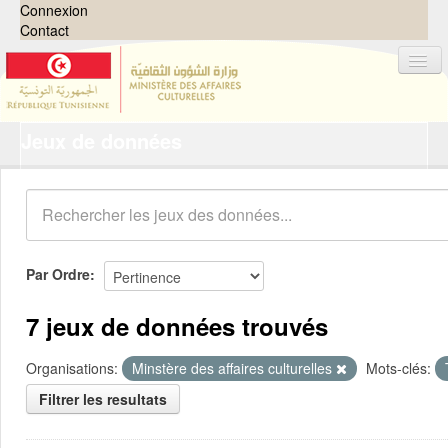
Connexion
Contact
Jeux de données
Jeux de données
Organisations
Groupes
Demandes
0
Par Ordre
À propos
7 jeux de données trouvés
Organisations:
Minstère des affaires culturelles
Mots-clés:
Filtrer les resultats