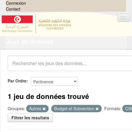
Connexion
Contact
Jeux de données
Jeux de données
Organisations
Groupes
Demandes
0
Par Ordre
À propos
1 jeu de données trouvé
Groupes:
Autres
Budget et Subvention
Formats:
CS
Filtrer les resultats