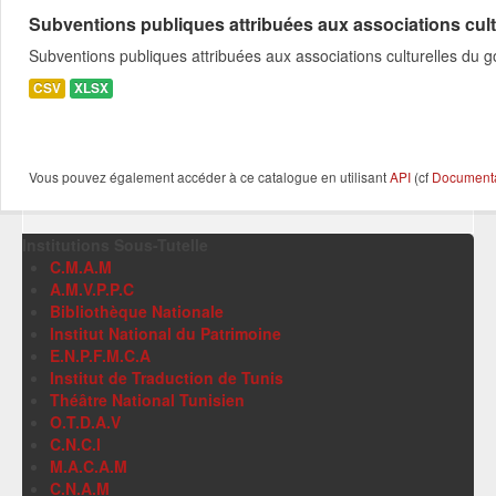
Subventions publiques attribuées aux associations cultu
Subventions publiques attribuées aux associations culturelles du
CSV
XLSX
Vous pouvez également accéder à ce catalogue en utilisant
API
(cf
Documentat
Institutions Sous-Tutelle
C.M.A.M
A.M.V.P.P.C
Bibliothèque Nationale
Institut National du Patrimoine
E.N.P.F.M.C.A
Institut de Traduction de Tunis
Théâtre National Tunisien
O.T.D.A.V
C.N.C.I
M.A.C.A.M
C.N.A.M