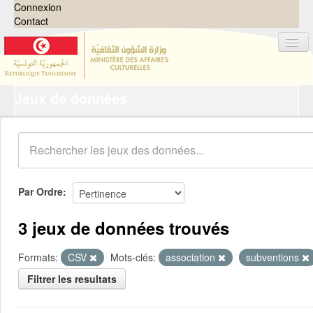
Connexion
Contact
Jeux de données
Jeux de données
Organisations
Groupes
Demandes
0
Par Ordre
À propos
3 jeux de données trouvés
Formats:
CSV
Mots-clés:
association
subventions
Filtrer les resultats