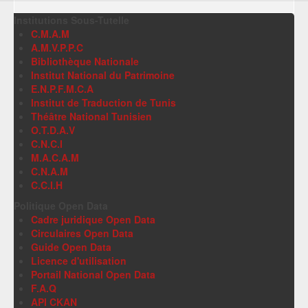
Institutions Sous-Tutelle
C.M.A.M
A.M.V.P.P.C
Bibliothèque Nationale
Institut National du Patrimoine
E.N.P.F.M.C.A
Institut de Traduction de Tunis
Théâtre National Tunisien
O.T.D.A.V
C.N.C.I
M.A.C.A.M
C.N.A.M
C.C.I.H
Politique Open Data
Cadre juridique Open Data
Circulaires Open Data
Guide Open Data
Licence d'utilisation
Portail National Open Data
F.A.Q
API CKAN