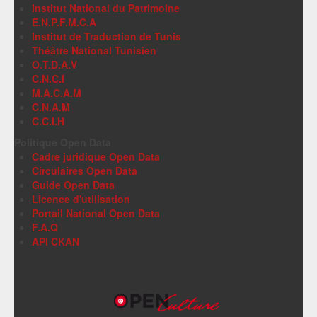
Institut National du Patrimoine
E.N.P.F.M.C.A
Institut de Traduction de Tunis
Théâtre National Tunisien
O.T.D.A.V
C.N.C.I
M.A.C.A.M
C.N.A.M
C.C.I.H
Politique Open Data
Cadre juridique Open Data
Circulaires Open Data
Guide Open Data
Licence d'utilisation
Portail National Open Data
F.A.Q
API CKAN