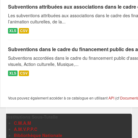
Subventions attribuées aux associations dans le cadre
Les subventions attribuées aux associations dans le cadre des fina
l’animation culturelles, de la...
XLS
CSV
Subventions dans le cadre du financement public des a
Subventions accordées dans le cadre du financement public d'asso
visuels, Action culturelle, Musique,...
XLS
CSV
Vous pouvez également accéder à ce catalogue en utilisant
API
(cf
Documentat
Institutions Sous-Tutelle
C.M.A.M
A.M.V.P.P.C
Bibliothèque Nationale