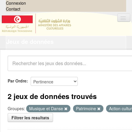
Connexion
Contact
Jeux de données
Jeux de données
Organisations
Groupes
Demandes
0
Par Ordre
À propos
2 jeux de données trouvés
Groupes:
Musique et Danse
Patrimoine
Action cultu
Filtrer les resultats