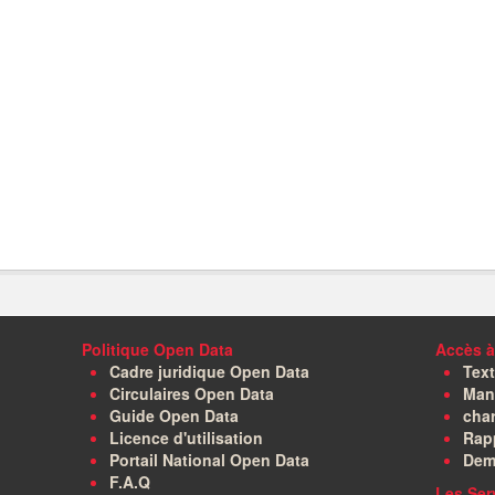
Politique Open Data
Accès à
Cadre juridique Open Data
Text
Circulaires Open Data
Manu
Guide Open Data
char
Licence d'utilisation
Rapp
Portail National Open Data
Dem
F.A.Q
Les Ser