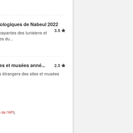
éologiques de Nabeul 2022
3.5
payantes des tunisiens et
s du...
tes et musées anné...
2.5
es étrangers des sites et musées
de l'API
).