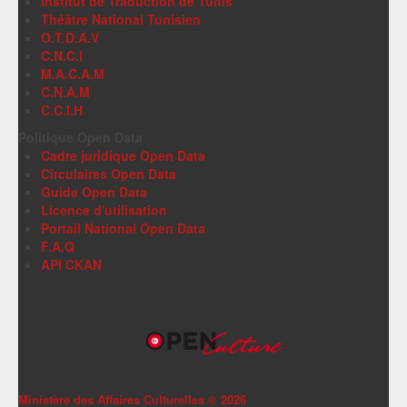
Institut de Traduction de Tunis
Théâtre National Tunisien
O.T.D.A.V
C.N.C.I
M.A.C.A.M
C.N.A.M
C.C.I.H
Politique Open Data
Cadre juridique Open Data
Circulaires Open Data
Guide Open Data
Licence d'utilisation
Portail National Open Data
F.A.Q
API CKAN
Ministère des Affaires Culturelles ©
2026