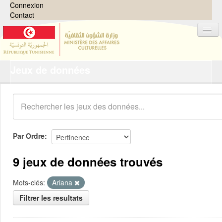
Connexion
Contact
Jeux de données
Jeux de données
Organisations
Groupes
Demandes
0
Par Ordre
À propos
9 jeux de données trouvés
Mots-clés:
Ariana
Filtrer les resultats