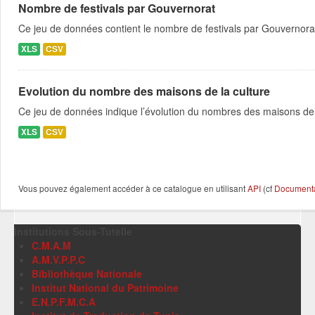
Nombre de festivals par Gouvernorat
Ce jeu de données contient le nombre de festivals par Gouvernora
XLS
CSV
Evolution du nombre des maisons de la culture
Ce jeu de données indique l’évolution du nombres des maisons de 
XLS
CSV
Vous pouvez également accéder à ce catalogue en utilisant
API
(cf
Documentat
Institutions Sous-Tutelle
C.M.A.M
A.M.V.P.P.C
Bibliothèque Nationale
Institut National du Patrimoine
E.N.P.F.M.C.A