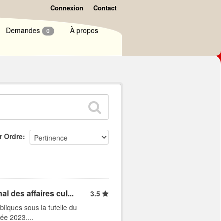
Connexion
Contact
Demandes
À propos
0
r Ordre
l des affaires cul...
3.5
liques sous la tutelle du
ée 2023....