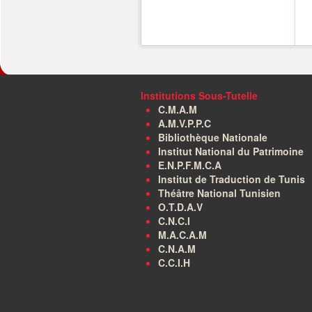
Institutions Sous-Tutelle
C.M.A.M
A.M.V.P.P.C
Bibliothèque Nationale
Institut National du Patrimoine
E.N.P.F.M.C.A
Institut de Traduction de Tunis
Théâtre National Tunisien
O.T.D.A.V
C.N.C.I
M.A.C.A.M
C.N.A.M
C.C.I.H