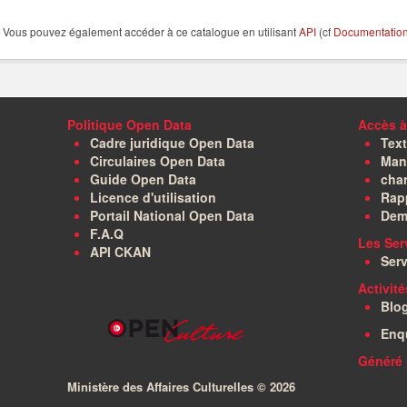
Vous pouvez également accéder à ce catalogue en utilisant
API
(cf
Documentation 
Politique Open Data
Accès à
Cadre juridique Open Data
Text
Circulaires Open Data
Manu
Guide Open Data
char
Licence d'utilisation
Rapp
Portail National Open Data
Dem
F.A.Q
Les Ser
API CKAN
Serv
Activit
Blo
Enq
Généré 
Ministère des Affaires Culturelles ©
2026