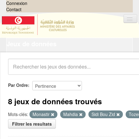
Connexion
Contact
Jeux de données
Jeux de données
Organisations
Groupes
Demandes
0
Par Ordre
À propos
8 jeux de données trouvés
Mots-clés:
Monastir
Mahdia
Sidi Bou Zid
Toze
Filtrer les resultats