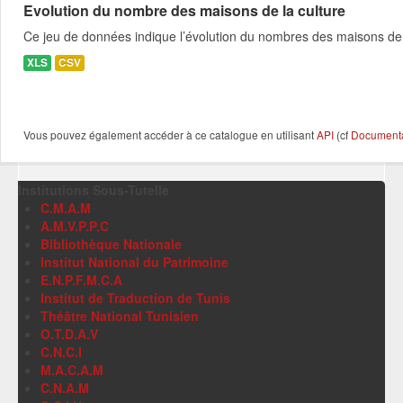
Evolution du nombre des maisons de la culture
Ce jeu de données indique l’évolution du nombres des maisons de 
XLS
CSV
Vous pouvez également accéder à ce catalogue en utilisant
API
(cf
Documentat
Institutions Sous-Tutelle
C.M.A.M
A.M.V.P.P.C
Bibliothèque Nationale
Institut National du Patrimoine
E.N.P.F.M.C.A
Institut de Traduction de Tunis
Théâtre National Tunisien
O.T.D.A.V
C.N.C.I
M.A.C.A.M
C.N.A.M