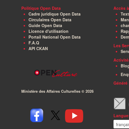
Politique Open Data
Accès à
Cadre juridique Open Data
Text
Circulaires Open Data
Manu
Guide Open Data
char
Licence d'utilisation
Rapp
Portail National Open Data
Dem
F.A.Q
Les Ser
API CKAN
Serv
Activit
Blo
Enq
Généré 
Ministère des Affaires Culturelles ©
2026
Langue