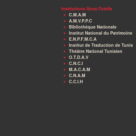
Institutions Sous-Tutelle
C.M.A.M
A.M.V.P.P.C
Bibliothèque Nationale
Institut National du Patrimoine
E.N.P.F.M.C.A
Institut de Traduction de Tunis
Théâtre National Tunisien
O.T.D.A.V
C.N.C.I
M.A.C.A.M
C.N.A.M
C.C.I.H