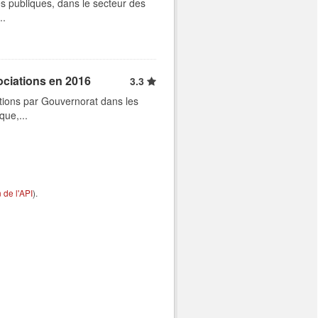
s publiques, dans le secteur des
..
ociations en 2016
3.3
tions par Gouvernorat dans les
que,...
de l'API
).