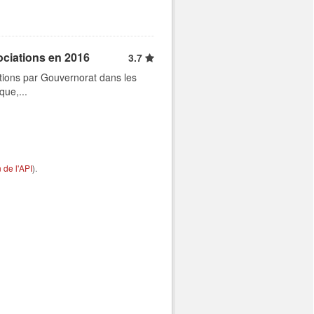
ociations en 2016
3.7
tions par Gouvernorat dans les
que,...
de l'API
).