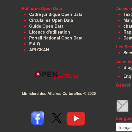
Politique Open Data
Accès à
Cadre juridique Open Data
Text
Circulaires Open Data
Manu
Guide Open Data
char
Licence d'utilisation
Rapp
Portail National Open Data
Dem
F.A.Q
Les Ser
API CKAN
Serv
Activit
Blo
Enq
Généré 
Ministère des Affaires Culturelles ©
2026
Langue