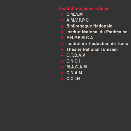
Institutions Sous-Tutelle
C.M.A.M
A.M.V.P.P.C
Bibliothèque Nationale
Institut National du Patrimoine
E.N.P.F.M.C.A
Institut de Traduction de Tunis
Théâtre National Tunisien
O.T.D.A.V
C.N.C.I
M.A.C.A.M
C.N.A.M
C.C.I.H