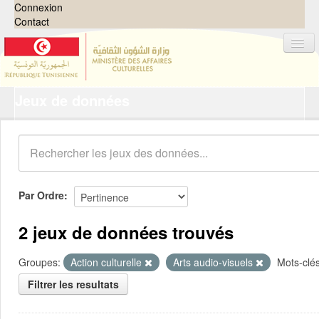
Connexion
Contact
Jeux de données
Jeux de données
Organisations
Groupes
Demandes
0
Par Ordre
À propos
2 jeux de données trouvés
Groupes:
Action culturelle
Arts audio-visuels
Mots-clés
Filtrer les resultats