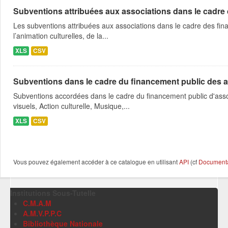
Subventions attribuées aux associations dans le cadre
Les subventions attribuées aux associations dans le cadre des fina
l’animation culturelles, de la...
XLS
CSV
Subventions dans le cadre du financement public des a
Subventions accordées dans le cadre du financement public d'asso
visuels, Action culturelle, Musique,...
XLS
CSV
Vous pouvez également accéder à ce catalogue en utilisant
API
(cf
Documentat
Institutions Sous-Tutelle
C.M.A.M
A.M.V.P.P.C
Bibliothèque Nationale