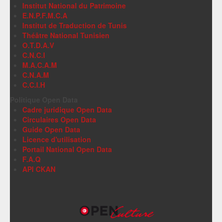
Institut National du Patrimoine
E.N.P.F.M.C.A
Institut de Traduction de Tunis
Théâtre National Tunisien
O.T.D.A.V
C.N.C.I
M.A.C.A.M
C.N.A.M
C.C.I.H
Politique Open Data
Cadre juridique Open Data
Circulaires Open Data
Guide Open Data
Licence d'utilisation
Portail National Open Data
F.A.Q
API CKAN