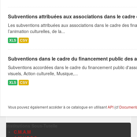
Subventions attribuées aux associations dans le cadre
Les subventions attribuées aux associations dans le cadre des fina
l’animation culturelles, de la...
XLS
CSV
Subventions dans le cadre du financement public des a
Subventions accordées dans le cadre du financement public d'asso
visuels, Action culturelle, Musique,...
XLS
CSV
Vous pouvez également accéder à ce catalogue en utilisant
API
(cf
Documentat
Institutions Sous-Tutelle
C.M.A.M