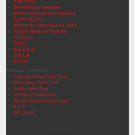
A.M.V.P.P.C
Bibliothèque Nationale
Institut National du Patrimoine
E.N.P.F.M.C.A
Institut de Traduction de Tunis
Théâtre National Tunisien
O.T.D.A.V
C.N.C.I
M.A.C.A.M
C.N.A.M
C.C.I.H
Politique Open Data
Cadre juridique Open Data
Circulaires Open Data
Guide Open Data
Licence d'utilisation
Portail National Open Data
F.A.Q
API CKAN