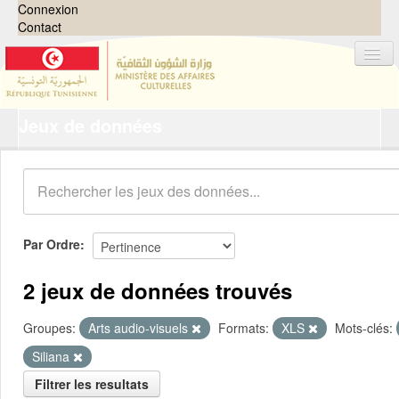
Connexion
Contact
Jeux de données
Jeux de données
Organisations
Groupes
Demandes
0
Par Ordre
À propos
2 jeux de données trouvés
Groupes:
Arts audio-visuels
Formats:
XLS
Mots-clés:
Siliana
Filtrer les resultats