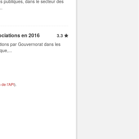
s publiques, dans le secteur des
..
ociations en 2016
3.3
tions par Gouvernorat dans les
que,...
de l'API
).