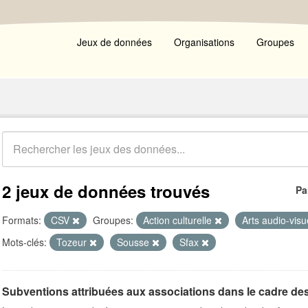
Jeux de données
Organisations
Groupes
2 jeux de données trouvés
Pa
Formats:
CSV
Groupes:
Action culturelle
Arts audio-vis
Mots-clés:
Tozeur
Sousse
Sfax
Subventions attribuées aux associations dans le cadre de