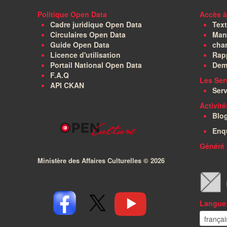
Politique Open Data
Accès à
Cadre juridique Open Data
Text
Circulaires Open Data
Manu
Guide Open Data
char
Licence d'utilisation
Rapp
Portail National Open Data
Dem
F.A.Q
Les Ser
API CKAN
Serv
Activit
Blo
Enq
Généré 
Ministère des Affaires Culturelles ©
2026
Langue