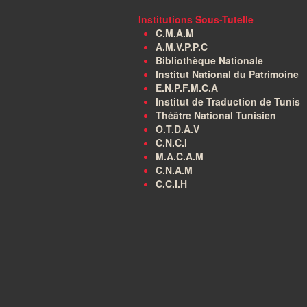
Institutions Sous-Tutelle
C.M.A.M
A.M.V.P.P.C
Bibliothèque Nationale
Institut National du Patrimoine
E.N.P.F.M.C.A
Institut de Traduction de Tunis
Théâtre National Tunisien
O.T.D.A.V
C.N.C.I
M.A.C.A.M
C.N.A.M
C.C.I.H