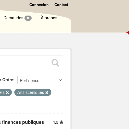
Connexion
Contact
Demandes
À propos
0
r Ordre
uels
Arts scéniques
s finances publiques
4.5