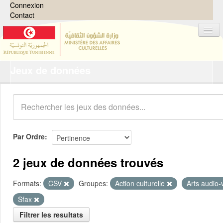
Connexion
Contact
Jeux de données
Jeux de données
Organisations
Groupes
Demandes
0
Par Ordre
À propos
2 jeux de données trouvés
Formats:
CSV
Groupes:
Action culturelle
Arts audio-
Sfax
Filtrer les resultats