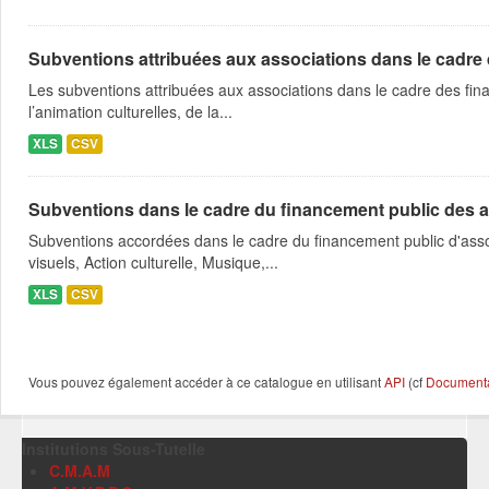
Subventions attribuées aux associations dans le cadre
Les subventions attribuées aux associations dans le cadre des fina
l’animation culturelles, de la...
XLS
CSV
Subventions dans le cadre du financement public des a
Subventions accordées dans le cadre du financement public d'asso
visuels, Action culturelle, Musique,...
XLS
CSV
Vous pouvez également accéder à ce catalogue en utilisant
API
(cf
Documentat
Institutions Sous-Tutelle
C.M.A.M