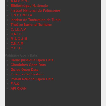
A.M.V.P.P.C
Bibliothèque Nationale
Institut National du Patrimoine
E.N.P.F.M.C.A
Institut de Traduction de Tunis
Théâtre National Tunisien
O.T.D.A.V
C.N.C.I
M.A.C.A.M
C.N.A.M
C.C.I.H
Politique Open Data
Cadre juridique Open Data
Circulaires Open Data
Guide Open Data
Licence d'utilisation
Portail National Open Data
F.A.Q
API CKAN