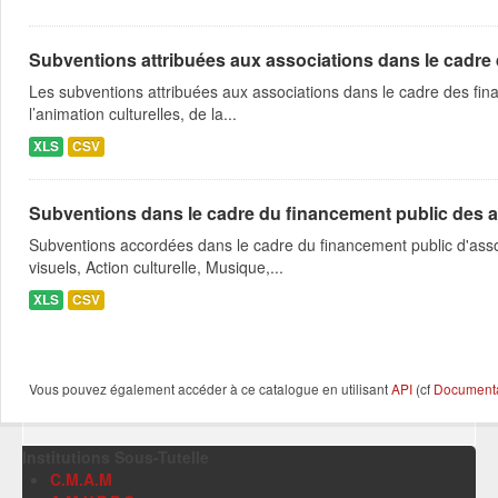
Subventions attribuées aux associations dans le cadre
Les subventions attribuées aux associations dans le cadre des fina
l’animation culturelles, de la...
XLS
CSV
Subventions dans le cadre du financement public des a
Subventions accordées dans le cadre du financement public d'asso
visuels, Action culturelle, Musique,...
XLS
CSV
Vous pouvez également accéder à ce catalogue en utilisant
API
(cf
Documentat
Institutions Sous-Tutelle
C.M.A.M