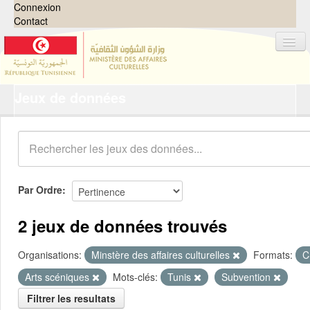
Connexion
Contact
Jeux de données
Jeux de données
Organisations
Groupes
Demandes
0
Par Ordre
À propos
2 jeux de données trouvés
Organisations:
Minstère des affaires culturelles
Formats:
C
Arts scéniques
Mots-clés:
Tunis
Subvention
Filtrer les resultats