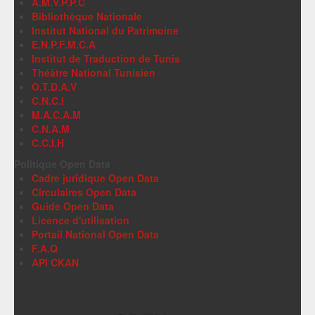
A.M.V.P.P.C
Bibliothèque Nationale
Institut National du Patrimoine
E.N.P.F.M.C.A
Institut de Traduction de Tunis
Théâtre National Tunisien
O.T.D.A.V
C.N.C.I
M.A.C.A.M
C.N.A.M
C.C.I.H
Politique Open Data
Cadre juridique Open Data
Circulaires Open Data
Guide Open Data
Licence d'utilisation
Portail National Open Data
F.A.Q
API CKAN