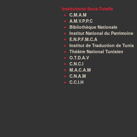
Institutions Sous-Tutelle
C.M.A.M
A.M.V.P.P.C
Bibliothèque Nationale
Institut National du Patrimoine
E.N.P.F.M.C.A
Institut de Traduction de Tunis
Théâtre National Tunisien
O.T.D.A.V
C.N.C.I
M.A.C.A.M
C.N.A.M
C.C.I.H