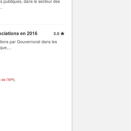
s publiques, dans le secteur des
..
ociations en 2016
3.0
tions par Gouvernorat dans les
que,...
de l'API
).