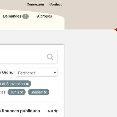
Connexion
Contact
Demandes
À propos
0
r Ordre
t et Subvention
lés:
Tunis
Sousse
s finances publiques
4.0