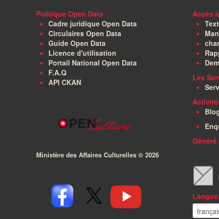
Politique Open Data
Accès à
Cadre juridique Open Data
Text
Circulaires Open Data
Manu
Guide Open Data
char
Licence d'utilisation
Rapp
Portail National Open Data
Dem
F.A.Q
Les Ser
API CKAN
Serv
Activit
Blo
Enq
Généré 
Ministère des Affaires Culturelles ©
2026
Langue