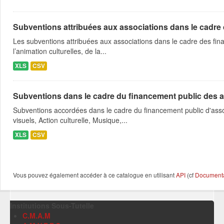
Subventions attribuées aux associations dans le cadre
Les subventions attribuées aux associations dans le cadre des fina
l’animation culturelles, de la...
XLS
CSV
Subventions dans le cadre du financement public des a
Subventions accordées dans le cadre du financement public d'asso
visuels, Action culturelle, Musique,...
XLS
CSV
Vous pouvez également accéder à ce catalogue en utilisant
API
(cf
Documentat
Institutions Sous-Tutelle
C.M.A.M