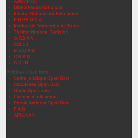
A.M.V.P.P.C
Bibliothèque Nationale
Institut National du Patrimoine
E.N.P.F.M.C.A
Institut de Traduction de Tunis
Théâtre National Tunisien
O.T.D.A.V
C.N.C.I
M.A.C.A.M
C.N.A.M
C.C.I.H
Politique Open Data
Cadre juridique Open Data
Circulaires Open Data
Guide Open Data
Licence d'utilisation
Portail National Open Data
F.A.Q
API CKAN