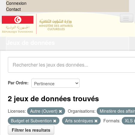
Connexion
Contact
Jeux de données
Jeux de données
Organisations
Groupes
Demandes
0
Par Ordre
À propos
2 jeux de données trouvés
Licenses:
Autre (Ouvert)
Organisations:
Minstère des affai
Budget et Subvention
Arts scéniques
Formats:
XLS
Filtrer les resultats