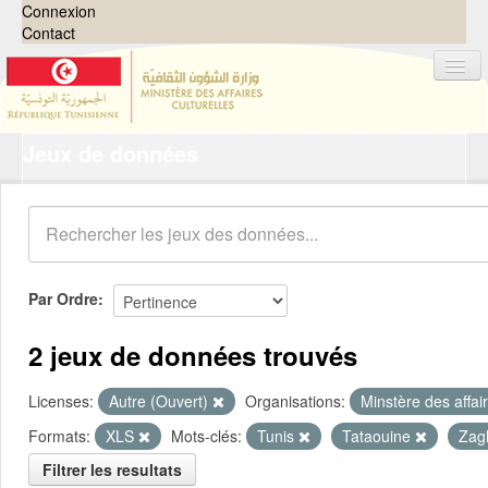
Connexion
Contact
Jeux de données
Jeux de données
Organisations
Groupes
Demandes
0
Par Ordre
À propos
2 jeux de données trouvés
Licenses:
Autre (Ouvert)
Organisations:
Minstère des affai
Formats:
XLS
Mots-clés:
Tunis
Tataouine
Zag
Filtrer les resultats