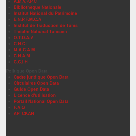
A.M.V.P.P.C
Bibliothèque Nationale
Institut National du Patrimoine
E.N.P.F.M.C.A
Institut de Traduction de Tunis
Théâtre National Tunisien
O.T.D.A.V
C.N.C.I
M.A.C.A.M
C.N.A.M
C.C.I.H
Politique Open Data
Cadre juridique Open Data
Circulaires Open Data
Guide Open Data
Licence d'utilisation
Portail National Open Data
F.A.Q
API CKAN