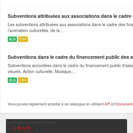
Subventions attribuées aux associations dans le cadre
Les subventions attribuées aux associations dans le cadre des fina
l’animation culturelles, de la...
XLS
CSV
Subventions dans le cadre du financement public des a
Subventions accordées dans le cadre du financement public d'asso
visuels, Action culturelle, Musique,...
XLS
CSV
Vous pouvez également accéder à ce catalogue en utilisant
API
(cf
Documentat
Institutions Sous-Tutelle
C.M.A.M