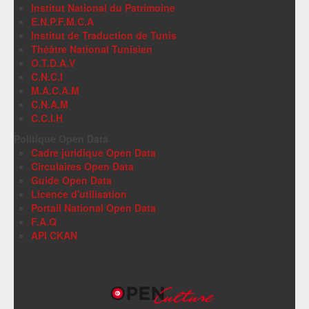
Institut National du Patrimoine
E.N.P.F.M.C.A
Institut de Traduction de Tunis
Théâtre National Tunisien
O.T.D.A.V
C.N.C.I
M.A.C.A.M
C.N.A.M
C.C.I.H
Politique Open Data
Cadre juridique Open Data
Circulaires Open Data
Guide Open Data
Licence d'utilisation
Portail National Open Data
F.A.Q
API CKAN