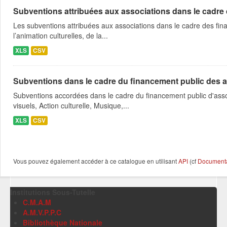
Subventions attribuées aux associations dans le cadre
Les subventions attribuées aux associations dans le cadre des fina
l’animation culturelles, de la...
XLS
CSV
Subventions dans le cadre du financement public des a
Subventions accordées dans le cadre du financement public d'asso
visuels, Action culturelle, Musique,...
XLS
CSV
Vous pouvez également accéder à ce catalogue en utilisant
API
(cf
Documentat
Institutions Sous-Tutelle
C.M.A.M
A.M.V.P.P.C
Bibliothèque Nationale