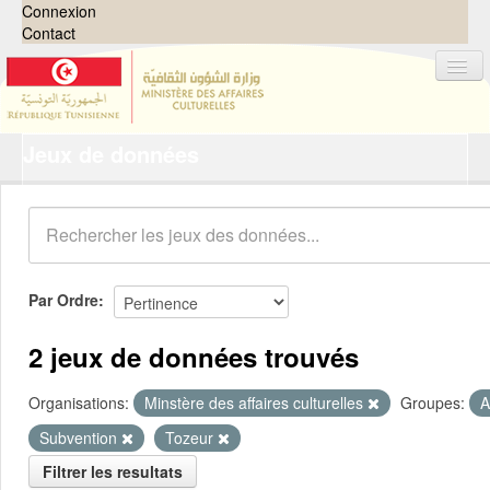
Connexion
Contact
Jeux de données
Jeux de données
Organisations
Groupes
Demandes
0
Par Ordre
À propos
2 jeux de données trouvés
Organisations:
Minstère des affaires culturelles
Groupes:
A
Subvention
Tozeur
Filtrer les resultats