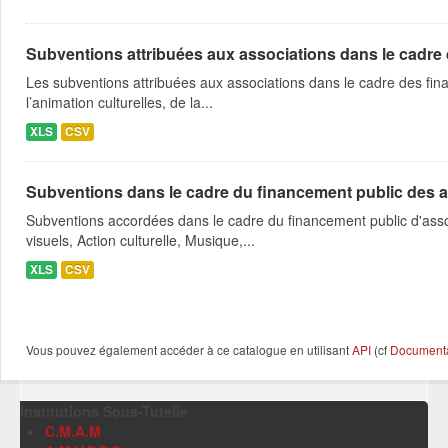
Subventions attribuées aux associations dans le cadre
Les subventions attribuées aux associations dans le cadre des fina
l’animation culturelles, de la...
XLS
CSV
Subventions dans le cadre du financement public des a
Subventions accordées dans le cadre du financement public d'asso
visuels, Action culturelle, Musique,...
XLS
CSV
Vous pouvez également accéder à ce catalogue en utilisant
API
(cf
Documentat
Institutions Sous-Tutelle
C.M.A.M