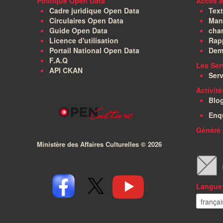
Politique Open Data
Accès à
Cadre juridique Open Data
Text
Circulaires Open Data
Manu
Guide Open Data
char
Licence d'utilisation
Rapp
Portail National Open Data
Dem
F.A.Q
Les Ser
API CKAN
Serv
Activit
Blo
Enq
Généré 
Ministère des Affaires Culturelles ©
2026
Langue