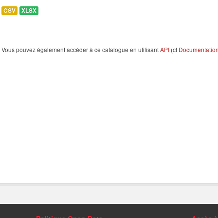
CSV
XLSX
Vous pouvez également accéder à ce catalogue en utilisant
API
(cf
Documentation 