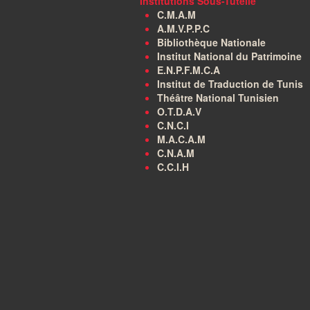
Institutions Sous-Tutelle
C.M.A.M
A.M.V.P.P.C
Bibliothèque Nationale
Institut National du Patrimoine
E.N.P.F.M.C.A
Institut de Traduction de Tunis
Théâtre National Tunisien
O.T.D.A.V
C.N.C.I
M.A.C.A.M
C.N.A.M
C.C.I.H