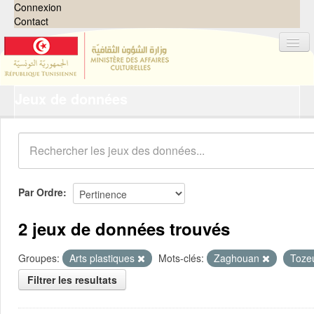
Connexion
Contact
Jeux de données
Jeux de données
Organisations
Groupes
Demandes
0
Par Ordre
À propos
2 jeux de données trouvés
Groupes:
Arts plastiques
Mots-clés:
Zaghouan
Toze
Filtrer les resultats