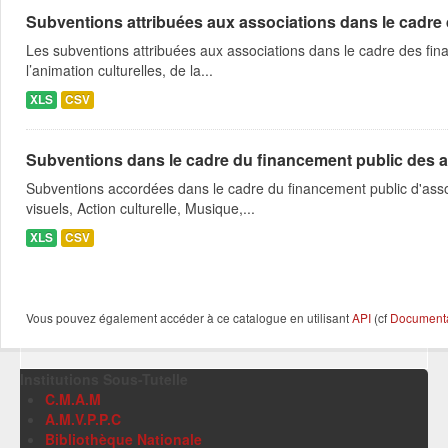
Subventions attribuées aux associations dans le cadre
Les subventions attribuées aux associations dans le cadre des fina
l’animation culturelles, de la...
XLS
CSV
Subventions dans le cadre du financement public des a
Subventions accordées dans le cadre du financement public d'asso
visuels, Action culturelle, Musique,...
XLS
CSV
Vous pouvez également accéder à ce catalogue en utilisant
API
(cf
Documentat
Institutions Sous-Tutelle
C.M.A.M
A.M.V.P.P.C
Bibliothèque Nationale