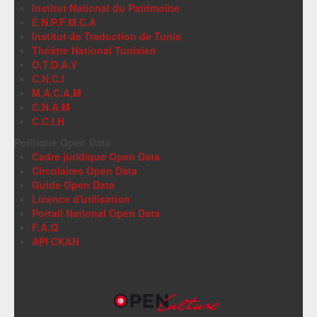
Institut National du Patrimoine
E.N.P.F.M.C.A
Institut de Traduction de Tunis
Théâtre National Tunisien
O.T.D.A.V
C.N.C.I
M.A.C.A.M
C.N.A.M
C.C.I.H
Politique Open Data
Cadre juridique Open Data
Circulaires Open Data
Guide Open Data
Licence d'utilisation
Portail National Open Data
F.A.Q
API CKAN