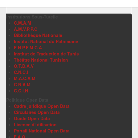
Institutions Sous-Tutelle
C.M.A.M
A.M.V.P.P.C
Bibliothèque Nationale
Institut National du Patrimoine
E.N.P.F.M.C.A
Institut de Traduction de Tunis
Théâtre National Tunisien
O.T.D.A.V
C.N.C.I
M.A.C.A.M
C.N.A.M
C.C.I.H
Politique Open Data
Cadre juridique Open Data
Circulaires Open Data
Guide Open Data
Licence d'utilisation
Portail National Open Data
F.A.Q