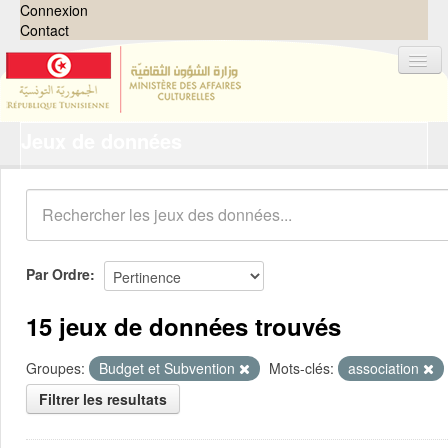
Connexion
Contact
Jeux de données
Jeux de données
Organisations
Groupes
Demandes
0
Par Ordre
À propos
15 jeux de données trouvés
Groupes:
Budget et Subvention
Mots-clés:
association
Filtrer les resultats