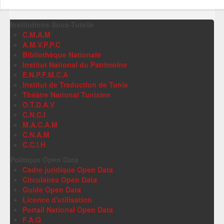
Institutions Sous-Tutelle
C.M.A.M
A.M.V.P.P.C
Bibliothèque Nationale
Institut National du Patrimoine
E.N.P.F.M.C.A
Institut de Traduction de Tunis
Théâtre National Tunisien
O.T.D.A.V
C.N.C.I
M.A.C.A.M
C.N.A.M
C.C.I.H
Politique Open Data
Cadre juridique Open Data
Circulaires Open Data
Guide Open Data
Licence d'utilisation
Portail National Open Data
F.A.Q