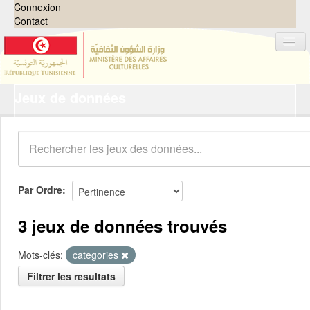
Connexion
Contact
Jeux de données
Jeux de données
Organisations
Groupes
Demandes
0
Par Ordre
À propos
3 jeux de données trouvés
Mots-clés:
categories
Filtrer les resultats